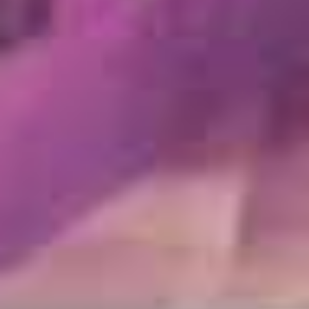
PINTURA PARA TRANSPORTE
AGRÍCOLA
Pintura epoxi, poliuretanos y de uso alimentario
Novedad
Novedad
SPRAY DE
SPRAY AL AGUA
RECUBRIMIENTO
VINILICO